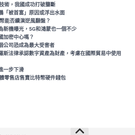
心技術，我國成功打破壟斷
鵬「被首富」原因或浮出水面
特幣能否續演逆風翻盤？
為新機曝光，5G和鴻蒙也一個不少
國加密中心嗎？
個公司恐成為最大受害者
羅斯法律承認數字資產為財產，考慮在國際貿易中使用
進一步下滑
美實體零售店售賣比特幣硬件錢包