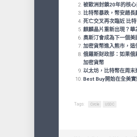
被歐洲封鎖20年的核
比特幣暴跌，幣安趙長
死亡交叉再次臨近 比
麒麟晶片重新出現？華
奧斯汀會成為下一個美
加密貨幣進入熊市，這
俄羅斯財政部：如果俄
加密貨幣
以太坊，比特幣在周末
Best Buy開始在全
Tags:
Circle
USDC