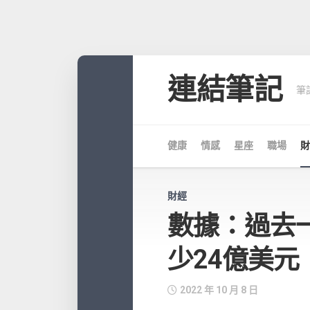
Skip
to
連結筆記
筆
content
健康
情感
星座
職場
財
財經
數據：過去一周
少24億美元
2022 年 10 月 8 日