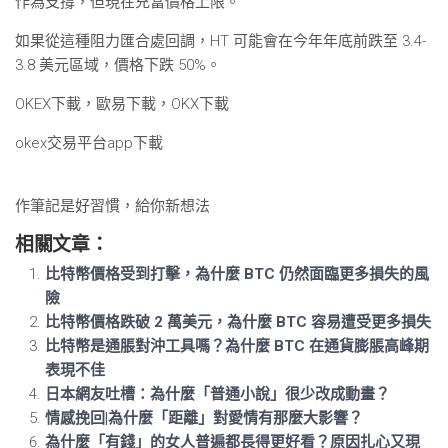
作為支撐，但現在充當價格上限。
如果從這種阻力匯合處回調，HT 可能會在今年年底前跌至 3.4-
3.8 美元區域，價格下跌 50%。
OKEX下載，歐易下載，OKX下載
okex交易平台app下載
作筆記是好習慣，給你新想法
相關文章：
比特幣價格受到打擊，為什麼 BTC 仍然面臨更多損失的風
險
比特幣價格跌破 2 萬美元，為什麼 BTC 容易遭受更多損失
比特幣是通脹對沖工具嗎？為什麼 BTC 在通貨膨脹高峰期
表現不佳
日本網友吐槽：為什麼「普通小說」很少改成動畫？
情感挽回|為什麼「距離」對愛情有那麼大影響？
為什麼「有錢」的女人普遍都長得更好看？原因扎心又現