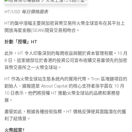
HT/USD 每日價格圖表
HT的盤中漲幅主要與加密貨幣交易所火幣全球宣布在其平台上
開放海星金融(SEAN)現貨交易相吻合。
計劃「授權」HT
此外，HT 令人印象深刻的每周收益與關於資本管理有關。10 月
8 日，這家總部位於香港的投資公司宣布收購交易量領先的加密
貨幣交易所之一火幣全球站。
HT 作為火幣全球站生態系統內的實用代幣。Tron 區塊鏈項目的
創始人、據報道是 About Capital 的核心支持者孫宇晨在 10 月
10 日表示，他們將授權 HT 推動火幣全球站的品牌和業務發
展。
盡管如此，根據各種技術指標，HT 價格反彈使其面臨潛在的獲
利了結情景。
火幣超買?