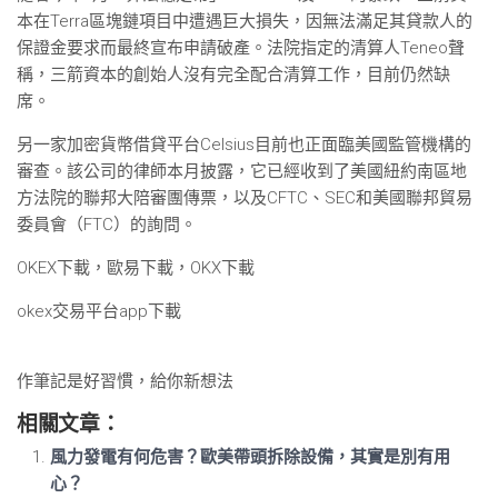
本在Terra區塊鏈項目中遭遇巨大損失，因無法滿足其貸款人的
保證金要求而最終宣布申請破產。法院指定的清算人Teneo聲
稱，三箭資本的創始人沒有完全配合清算工作，目前仍然缺
席。
另一家加密貨幣借貸平台Celsius目前也正面臨美國監管機構的
審查。該公司的律師本月披露，它已經收到了美國紐約南區地
方法院的聯邦大陪審團傳票，以及CFTC、SEC和美國聯邦貿易
委員會（FTC）的詢問。
OKEX下載，歐易下載，OKX下載
okex交易平台app下載
作筆記是好習慣，給你新想法
相關文章：
風力發電有何危害？歐美帶頭拆除設備，其實是別有用
心？