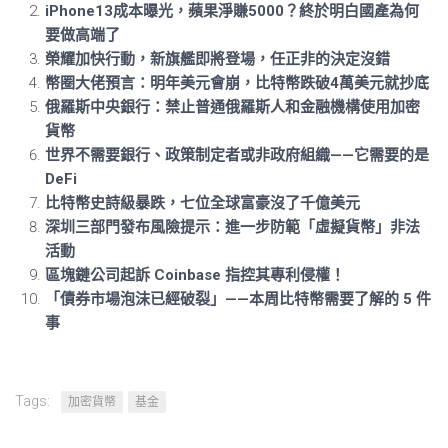
iPhone13成本曝光，蘋果淨賺5000？終於明白國產為何
要做高端了
榮耀加快行動，新旗艦即將登場，任正非的決定沒錯
幣圈大佬預言：明年美元會崩，比特幣跌破4萬美元就抄底
俄羅斯中央銀行：禁止普通俄羅斯人和金融機構使用加密
貨幣
世界不需要銀行、政策制定者或非政府組織——它需要的是
DeFi
比特幣史詩級暴跌，七位全球富豪沒了千億美元
深圳三部門發布風險提示：進一步防範「虛擬貨幣」非法
活動
區塊鏈公司起訴 Coinbase 指控其專利侵權！
「債券市場泡沫已經破裂」——本周比特幣需要了解的 5 件
事
Tags:
加密貨幣
基金