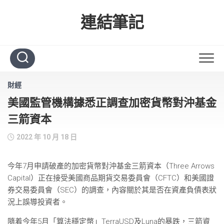
Skip
to
連結筆記
content
財經
美國監管機構據悉正調查加密貨幣對沖基金
三箭資本
2022 年 10 月 18 日
今年7月申請破產的加密貨幣對沖基金三箭資本（Three Arrows
Capital）正在接受美國商品期貨交易委員會（CFTC）和美國證
券交易委員會（SEC）的調查，內容關於其是否在資產負債表狀
況上誤導投資者。
隨着今年5月「算法穩定幣」TerraUSD及Luna的暴跌，三箭資