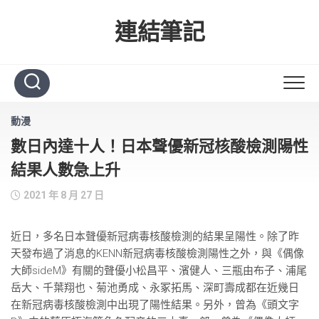
Skip
to
連結筆記
content
動漫
數日內達十人！日本聲優新冠核酸檢測陽性
結果人數急上升
2021 年 8 月 27 日
‌近日，多名日本聲優新冠病毒核酸檢測的結果呈陽性。除了昨
天發布過了消息的KENN新冠病毒核酸檢測陽性之外，與《偶像
大師sideM》有關的聲優小松昌平、濱健人、三瓶由布子、浦尾
岳大、千葉翔也、菊池勇成、永冢拓馬、深町壽成都在近幾日
在新冠病毒核酸檢測中出現了陽性結果。另外，曾為《頭文字