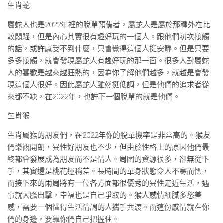
生肖蛇
屬蛇人也是2022年裡的脫單預備者，屬蛇人是屬於那種外在比
較悶騷，但是內心其實很有趣好玩的一個人。跟他們初次接觸
的話，或許感受不到什麼，只會覺得這個人挺安靜。但是只要
多多接觸，就會發現屬蛇人有趣好玩的那一面。很多人對屬蛇
人的喜歡是越來越狂熱的，因為你了解他們越多，就越是會發
現這個人很好。因此屬蛇人雖然挺低調，但是他們的追求者從
來都不缺，在2022年，也許下一個脫單的就是他們。
生肖猴
生肖屬猴的朋友們，在2022年你的脫單機率是非常高的。猴友
們樂觀開朗，異性好朋友也不少，但由於性格上的原因他們最
終都會發展成為朋友而不是情人。周圍的資源很多，卻無從下
手，其實還是桃花運稍差。長時間的單身狀態令人不寒而慄，
而接下來的兩周將有一位各方面都很優秀的異性走近生活，遇
事就大膽出擊，幸福也是自己爭取的。猴人感情細膩多愁善
感，需要一個懂得生活情調的人攜手共渡。而這份感情就在你
們的身邊，要靠你們自己把握住。