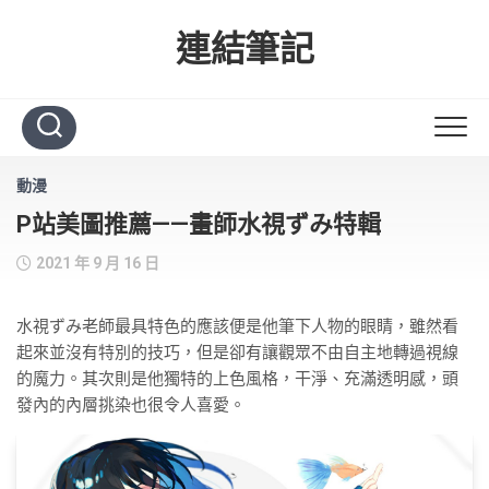
Skip
to
連結筆記
content
動漫
P站美圖推薦——畫師水視ずみ特輯
2021 年 9 月 16 日
水視ずみ老師最具特色的應該便是他筆下人物的眼睛，雖然看
起來並沒有特別的技巧，但是卻有讓觀眾不由自主地轉過視線
的魔力。其次則是他獨特的上色風格，干淨、充滿透明感，頭
發內的內層挑染也很令人喜愛。