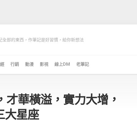
記全部的東西，作筆記是好習慣，給你新想法
經
行銷
動漫
影視
線上DM
老筆記
旬，才華橫溢，實力大增，
三大星座