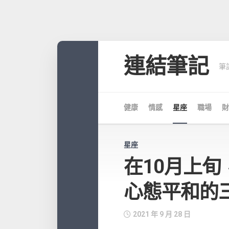
Skip
to
連結筆記
筆
content
健康
情感
星座
職場
財
星座
在10月上
心態平和的
2021 年 9 月 28 日