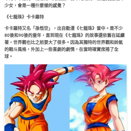
少女，會是一種什麼樣的感覺？
《七龍珠》卡卡羅特
卡卡羅特又名「孫悟空」，出自動漫《七龍珠》當中。是不少
80後和90後的童年，直到現在《七龍珠》的故事還依舊在延續
著，世界觀也比之前要大了很多。因為其獨特的世界觀和帥氣
的戰斗風格，外加上一些喜劇的劇情，在當時確實席捲了全
球。