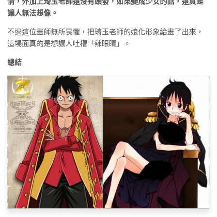
情，外加上琦玉老師還沒有頭發，如果變成少女的話，還真是
讓人無法想像。
不過這位畫師無所畏懼，把琦玉老師的娘化形象給畫了出來，
這場面真的是想讓人吐槽「辣眼睛」。
總結