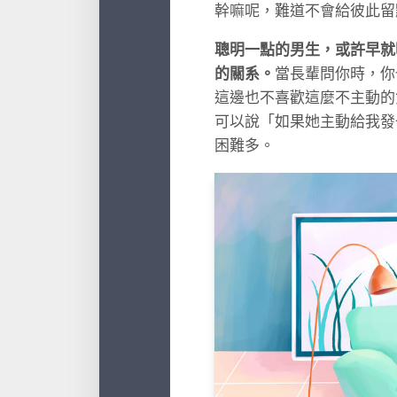
幹嘛呢，難道不會給彼此留
聰明一點的男生，或許早就
的關系。
當長輩問你時，你
這邊也不喜歡這麼不主動的
可以說「如果她主動給我發
困難多。