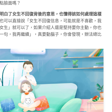
點臉面嗎？
明白了女生不回復背後的意思，也懂得該如何處理這樣
也可以直接說「女生不回復信息，可能就是不喜歡，我
女生」就可以了，如果介紹人還是堅持要你主動，你也
一句，我再繼續」，真要動腦子，你會發現，辦法總比