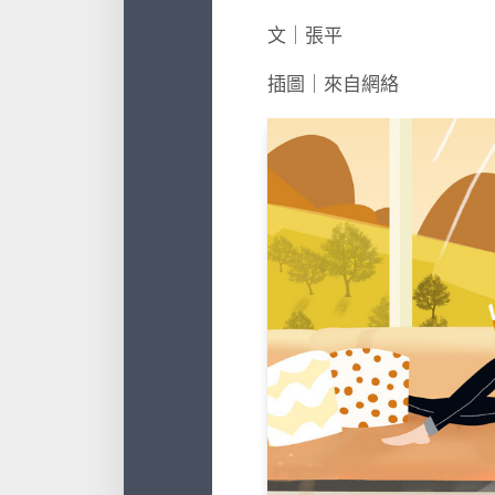
文｜張平
插圖｜來自網絡