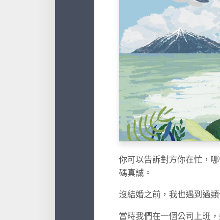
你可以告訴對方你在忙，哪
碼真誠。
沒結婚之前，我也遇到過類
當時我們在一個公司上班，