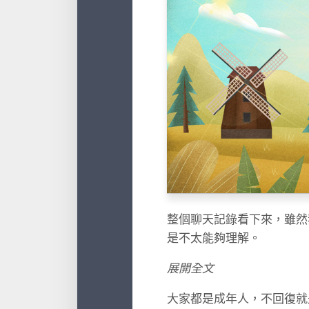
整個聊天記錄看下來，雖然
是不太能夠理解。
展開全文
大家都是成年人，不回復就