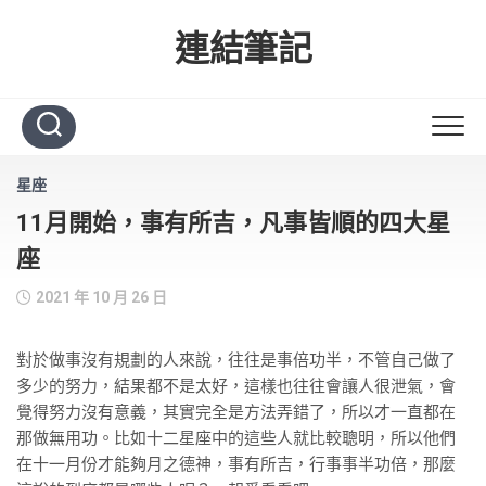
Skip
to
連結筆記
content
星座
11月開始，事有所吉，凡事皆順的四大星
座
2021 年 10 月 26 日
對於做事沒有規劃的人來說，往往是事倍功半，不管自己做了
多少的努力，結果都不是太好，這樣也往往會讓人很泄氣，會
覺得努力沒有意義，其實完全是方法弄錯了，所以才一直都在
那做無用功。比如十二星座中的這些人就比較聰明，所以他們
在十一月份才能夠月之德神，事有所吉，行事事半功倍，那麼