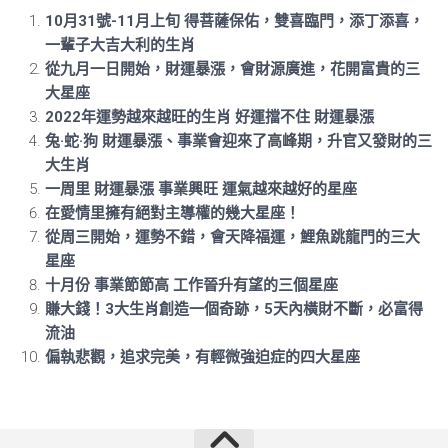
10月31號-11月上旬 得菩薩保佑，雙喜臨門，添丁添喜，
一輩子大吉大利的生肖
從九月一日開始，財運暴漲，會財源廣進，花開富貴的三
大星座
2022年運勢越來越旺的生肖 好運擋不住 財運暴漲
兔·蛇·狗 財運暴漲、事業會迎來了高峰期，升官又發財的三
大生肖
一周里 財運暴漲 事業興旺 運氣越來越好的星座
在愛情里擁有絕對主導權的幾大星座！
從周三開始，運勢不錯，會天降福運，鯉魚跳龍門的三大
星座
十月份 事業節節高 工作晉升有望的三個星座
賺大錢！3大生肖創造一個奇跡，5天內橫財不斷，必富得
流油
偏執悲觀，追求完美，有輕微強迫症的四大星座