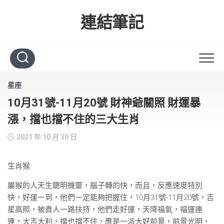
Skip
to
連結筆記
content
星座
10月31號-11月20號 財神爺關照 財運暴
漲，擋也擋不住的三大生肖
2021 年 10 月 30 日
生肖猴
屬猴的人天生聰明機靈，腦子轉的快，而且，反應速度特別
快，好運一到，他們一定能夠把握住，10月31號-11月20號，吉
星高照，被貴人一路扶持，他們走好運，天降福氣，福運連
連，大吉大利，擋也擋不住，應是一派大好前景，前景光明，