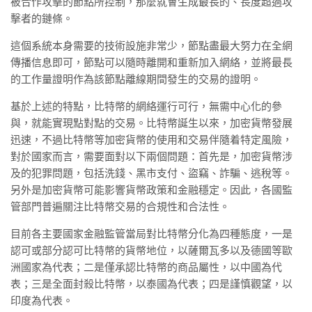
被合作攻擊的節點所控制，那麼就會生成最長的、長度超過攻
擊者的鏈條。
這個系統本身需要的技術設施非常少，節點盡最大努力在全網
傳播信息即可，節點可以隨時離開和重新加入網絡，並將最長
的工作量證明作為該節點離線期間發生的交易的證明。
基於上述的特點，比特幣的網絡運行可行，無需中心化的參
與，就能實現點對點的交易。比特幣誕生以來，加密貨幣發展
迅速，不過比特幣等加密貨幣的使用和交易伴隨着特定風險，
對於國家而言，需要面對以下兩個問題：首先是，加密貨幣涉
及的犯罪問題，包括洗錢、黑市支付、盜竊、詐騙、逃稅等。
另外是加密貨幣可能影響貨幣政策和金融穩定。因此，各國監
管部門普遍關注比特幣交易的合規性和合法性。
目前各主要國家金融監管當局對比特幣分化為四種態度，一是
認可或部分認可比特幣的貨幣地位，以薩爾瓦多以及德國等歐
洲國家為代表；二是僅承認比特幣的商品屬性，以中國為代
表；三是全面封殺比特幣，以泰國為代表；四是謹慎觀望，以
印度為代表。