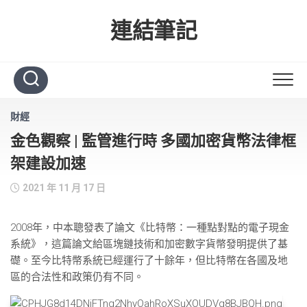
Skip
to
連結筆記
content
財經
金色觀察 | 監管進行時 多國加密貨幣法律框
架建設加速
2021 年 11 月 17 日
2008年，中本聰發表了論文《比特幣：一種點對點的電子現金
系統》，這篇論文給區塊鏈技術和加密數字貨幣發明提供了基
礎。至今比特幣系統已經運行了十餘年，但比特幣在各國及地
區的合法性和政策仍有不同。