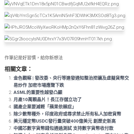
作筆記是好習慣，給你新想法
相關文章：
金色觀察 | 發改委、央行等連發通知整治挖礦及虛擬貨幣交
易炒作 加密市場應聲下跌
ASML的重要性越發凸顯
月產10萬顆晶片！長江存儲立功了
國產企業要減輕「蘋果依賴症」
除少數幣種外，印度政府或尋求禁止所有私人加密貨幣
美元穩定幣USDC發行量突破400億美元 創歷史新高
中國芯數字貨幣錢包通過測試 支持數字貨幣收付款