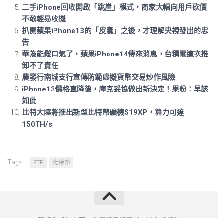
二手iPhone回收開啟「跳崖」模式，商家大幅向用戶砍價
不敢輕易收機
扒開蘋果iPhone13的「皮囊」之後，才理解央視發出的忠
告
華為能鬆口氣了，蘋果iPhone14傳來消息，台積電這次推
卸不了責任
農發行南城支行宣傳防範虛擬貨幣交易炒作風險
iPhone13價格直降後，庫克妥協做出新決定！果粉：早該
如此
比特大陸將推出新型比特幣礦機S19XP，算力可達
150TH/s
Tags:
ETF
比特幣