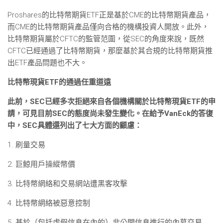
Proshares的比特幣期貨ETF正是基於CME的比特幣期貨產品，
而CME的比特幣期貨產品僅向合格的機構投資人開放。此外，
比特幣期貨屬於CFTC的監管范圍，從SEC的角度來說，既然
CFTC已經通過了比特幣期貨，那麼基於其合規的比特幣期貨推
出ETF產品問題也不大。
比特幣現貨ETF的通過任重道遠
此前，SEC已經多次拒絕來自各個機構關於比特幣現貨ETF的申
請，可見目前SEC的態度尚未發生變化。在給予VanEck的答復
中，SEC具體還列出了七大方面的顧慮：
1. 刷量交易
2. 巨鯨用戶操縱幣價
3. 比特幣網絡和交易網站遭黑客攻擊
4. 比特幣網絡被惡意控制
5. 基於（包括虛假信息在內的）非公開信息進行的內幕交易