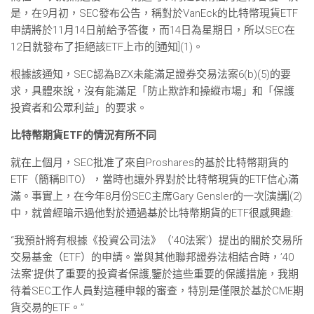
是，在9月初，SEC發布公告，稱對於VanEck的比特幣現貨ETF
申請將於11月14日前給予答復，而14日為星期日，所以SEC在
12日就發布了拒絕該ETF上市的[通知](1)。
根據該通知，SEC認為BZX未能滿足證券交易法案6(b)(5)的要
求，具體來說，沒有能滿足「防止欺詐和操縱市場」和「保護
投資者和公眾利益」的要求。
比特幣期貨ETF的情況有所不同
就在上個月，SEC批准了來自Proshares的基於比特幣期貨的
ETF（簡稱BITO），當時也讓外界對於比特幣現貨的ETF信心滿
滿。事實上，在今年8月份SEC主席Gary Gensler的一次[演講](2)
中，就曾經暗示過他對於通過基於比特幣期貨的ETF很感興趣:
“我預計將有根據《投資公司法》（’40法案’）提出的關於交易所
交易基金（ETF）的申請。當與其他聯邦證券法相結合時，’40
法案’提供了重要的投資者保護,鑒於這些重要的保護措施，我期
待着SEC工作人員對這種申報的審查，特別是僅限於基於CME期
貨交易的ETF。”