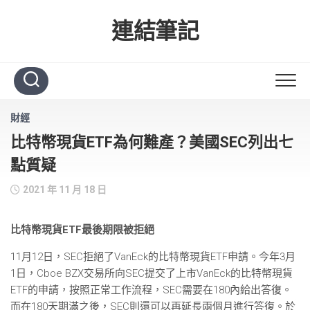
Skip
to
連結筆記
content
財經
比特幣現貨ETF為何難產？美國SEC列出七
點質疑
2021 年 11 月 18 日
比特幣現貨ETF最後期限被拒絕
11月12日，SEC拒絕了VanEck的比特幣現貨ETF申請。今年3月
1日，Cboe BZX交易所向SEC提交了上市VanEck的比特幣現貨
ETF的申請，按照正常工作流程，SEC需要在180內給出答復。
而在180天期滿之後，SEC則還可以再延長兩個月進行答復。於