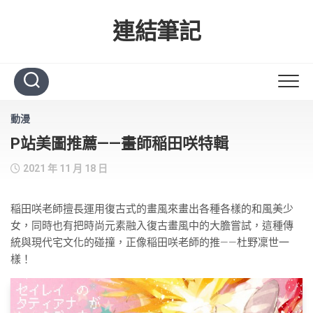
Skip
to
連結筆記
content
動漫
P站美圖推薦——畫師稲田咲特輯
2021 年 11 月 18 日
稲田咲老師擅長運用復古式的畫風來畫出各種各樣的和風美少
女，同時也有把時尚元素融入復古畫風中的大膽嘗試，這種傳
統與現代宅文化的碰撞，正像稲田咲老師的推——杜野凜世一
樣！