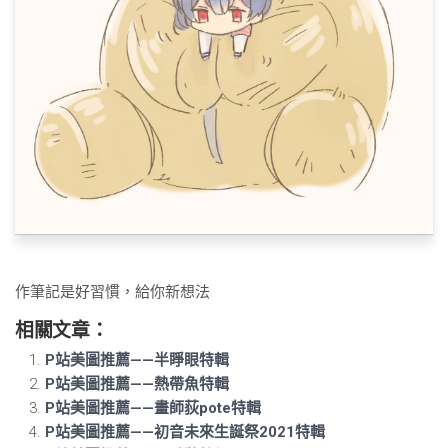
作筆記是好習慣，給你新想法
相關文章：
P站美圖推薦——半睜眼特輯
P站美圖推薦——熱帶魚特輯
P站美圖推薦——畫師荻pote特輯
P站美圖推薦——初音未來生誕祭2021特輯