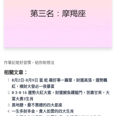
作筆記是好習慣，給你新想法
相關文章：
8月2日-8月9日 鼠·蛇·雞好事一籮筐，財運高漲，運勢飄
紅，橫財大發必一夜暴富
8·3-8·16 運勢大紅大紫，財運鯉魚躍龍門，苦盡甘來，大
富大貴3生肖
異地戀，最不靠譜的四大星座
一生多財多金，貴人如雲的四大生肖