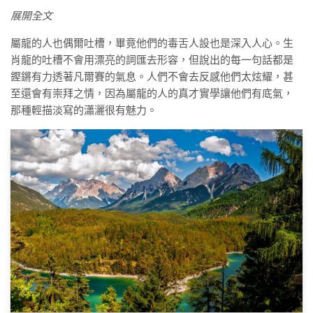
展開全文
屬龍的人也偶爾吐槽，畢竟他們的毒舌人設也是深入人心。生
肖龍的吐槽不會用漂亮的詞匯去形容，但說出的每一句話都是
鏗鏘有力透著凡爾賽的氣息。人們不會去反感他們太炫耀，甚
至還會有崇拜之情，因為屬龍的人的真才實學讓他們有底氣，
那種輕描淡寫的瀟灑很有魅力。