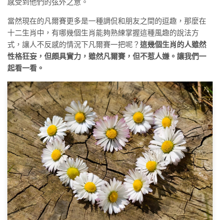
感受到他們的弦外之意。
當然現在的凡爾賽更多是一種調侃和朋友之間的逗趣，那麼在
十二生肖中，有哪幾個生肖能夠熟練掌握這種風趣的說法方
式，讓人不反感的情況下凡爾賽一把呢？
這幾個生肖的人雖然
性格狂妄，但頗具實力，雖然凡爾賽，但不惹人嫌。讓我們一
起看一看。