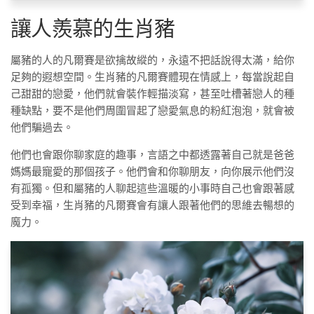
讓人羨慕的生肖豬
屬豬的人的凡爾賽是欲擒故縱的，永遠不把話說得太滿，給你
足夠的遐想空間。生肖豬的凡爾賽體現在情感上，每當說起自
己甜甜的戀愛，他們就會裝作輕描淡寫，甚至吐槽著戀人的種
種缺點，要不是他們周圍冒起了戀愛氣息的粉紅泡泡，就會被
他們騙過去。
他們也會跟你聊家庭的趣事，言語之中都透露著自己就是爸爸
媽媽最寵愛的那個孩子。他們會和你聊朋友，向你展示他們沒
有孤獨。但和屬豬的人聊起這些溫暖的小事時自己也會跟著感
受到幸福，生肖豬的凡爾賽會有讓人跟著他們的思維去暢想的
魔力。