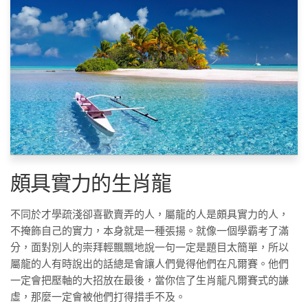
頗具實力‍的生肖龍
不同於才學疏淺卻喜歡賣弄的人，屬龍的人是頗具實力的人，
不掩飾自己的實力，本身就是一種張揚。就像一個學霸考了滿
分，面對別人的崇拜輕飄飄地說一句一定是題目太簡單，所以
屬龍的人有時說出的話總是會讓人們覺得他們在凡爾賽。他們
一定會把壓軸的大招放在最後，當你信了生肖龍凡爾賽式的謙
虛，那麼一定會被他們打得措手不及。