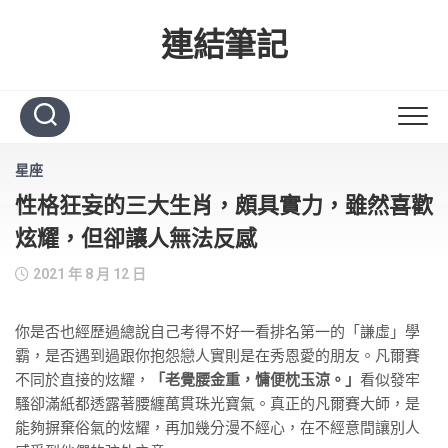
Skip
to
連結筆記
content
星座
性格狂妄的三大生肖，頗具實力，雖然喜歡
炫耀，但卻讓人無法反感
2021 年 8 月 12 日
你是否也經歷過總說自己考得不好一看排名第一的「謙虛」學
霸，是否遇到過跟你抱怨戀人實則是在秀恩愛的朋友。凡爾賽
不同於直接的炫耀，
「老覺腰金重，慵便枕玉涼。」
看似發牢
騷卻滿紙都透露著腰纏萬貫珠光寶氣。真正的凡爾賽大師，是
能夠摒棄俗氣的炫耀，再加幾分漫不經心，在不經意間讓別人