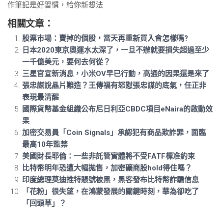
作筆記是好習慣，給你新想法
相關文章：
股票市場：賣掉的個股，當天再重新買入會怎樣嗎?
日本2020東京奧運水太深了，一旦不辦就要損失超過至少
一千億美元，要何去何從？
三星官宣新消息，小米OV早已行動，高通的因果還是來了
張忠謀說晶片難造？王傳福有怒懟張忠謀的底氣，任正非
表現最清醒
國際貨幣基金組織公布尼日利亞CBDC項目eNaira的啟動效
果
加密交易員「Coin Signals」承認犯有商品欺詐罪，面臨
最高10年監禁
美國財長耶倫：一些非託管實體將不受FATF標准約束
比特幣明年恐遭大幅拋售，加密礦商股hold得住嗎？
印度總理莫迪推特賬號被黑，黑客發布比特幣詐騙信息
「花粉」很失望，在鴻蒙發展的關鍵時刻，華為卻吃了
「回頭草」？