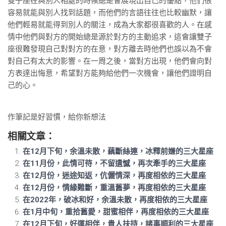
雙子座在與別人相處的時候總是會展現出自己的優點，他們很
容易就能與別人找到話題，而他們的言語往往也比較幽默，讓
他們輕易就能得到別人的關注，成為大家都很喜歡的人。在感
情中他們與對方的開始總是源於對方的主動追求，這會讓雙子
座很難發現自己對對方的在意，對方離去時他們也誤以為不會
對自己有太大的影響。在一周之後，當對方出現，他們會向對
方表達出悔意，希望對方能夠給他們一次機會，讓他們證明自
己的心。
作筆記是好習慣，給你新想法
相關文章：
在12月下旬，余溫未散，藕斷絲連，冰釋前嫌的三大星座
在11月份，此情可待，不留遺憾，再次牽手的三大星座
在12月份，迷途知返，伉儷情深，再度相依的三大星座
在12月份，情緣難斷，重溫舊夢，再度相依的三大星座
在2022年，破冰和好，余溫未散，再度相依的三大星座
在1月中旬，重拾舊愛，甜蜜相伴，再度相依的三大星座
在12月下旬，好運相伴，貴人扶持，諸事順利的三大星座