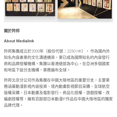
關於羚邦
About Medialink
羚邦集團成立於2000年（股份代號：2230.HK），
作為國內外
知名內容產業的文化溝通橋梁，業已成為國際知名的內容發行
商和品牌授權機構。集團以香港總部為中心，在亞洲多個國家
和地區下設分支機構，業務遍布全球。
羚邦北京分公司作為集團在中國大陸地區的重要分支，主要業
務涵蓋動漫影視內容投資、境內動畫影視節目采購、全球航空
版權采購、日本動畫及電影發行、商品化授權、游戲授權、改
編劇授權等，擁有百餘部日本動漫IP作品在中國大陸地區的獨家
品牌代理。