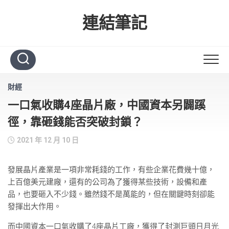
Skip
to
連結筆記
content
財經
一口氣收購4座晶片廠，中國資本另闢蹊
徑，靠砸錢能否突破封鎖？
2021 年 12 月 10 日
發展晶片產業是一項非常耗錢的工作，有些企業花費幾十億，
上百億美元建廠，還有的公司為了獲得某些技術，設備和產
品，也要砸入不少錢。雖然錢不是萬能的，但在關鍵時刻卻能
發揮出大作用。
而中國資本一口氣收購了4座晶片工廠，獲得了封測巨頭日月光