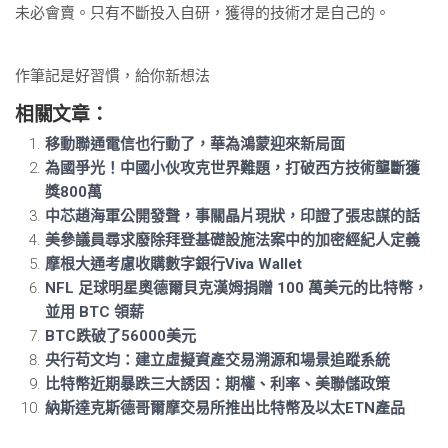
未必會賣。只有不斷投入自研，獲得的技術才是自己的。
作筆記是好習慣，給你新想法
相關文章：
移動聯通電信也行動了，華為鴻蒙迎來新局面
為國爭光！中國小伙攻克世界難題，打破西方技術壟斷獲
獎800萬
中芯趙海軍公開發聲，事關晶片現狀，印證了張忠謀的話
美參議員尋求廢除拜登基礎設施法案中的加密經紀人定義
摩根大通考慮收購數字銀行Viva Wallet
NFL 足球明星奧德爾貝克漢姆捐贈 100 萬美元的比特幣，
並用 BTC 領薪
BTC跌破了56000美元
央行苟文均：建立虛擬資產交易溯源和場景追蹤系統
比特幣近期暴跌三大誘因：期權、利率、美聯儲政策
納斯達克斯德哥爾摩交易所推出比特幣及以太ETN產品