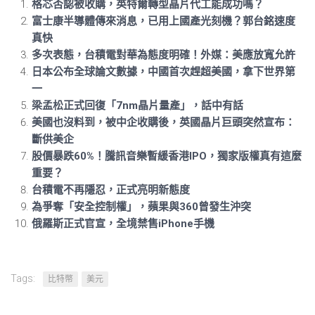
格芯否認被收購，英特爾轉型晶片代工能成功嗎？
富士康半導體傳來消息，已用上國產光刻機？郭台銘速度
真快
多次表態，台積電對華為態度明確！外媒：美應放寬允許
日本公布全球論文數據，中國首次趕超美國，拿下世界第
一
梁孟松正式回復「7nm晶片量產」，話中有話
美國也沒料到，被中企收購後，英國晶片巨頭突然宣布：
斷供美企
股價暴跌60%！騰訊音樂暫緩香港IPO，獨家版權真有這麼
重要？
台積電不再隱忍，正式亮明新態度
為爭奪「安全控制權」，蘋果與360曾發生沖突
俄羅斯正式官宣，全境禁售iPhone手機
Tags:
比特幣
美元