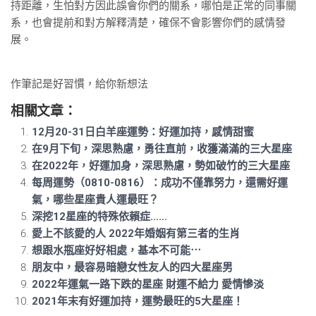
持距離，生怕對方因此誤會你們的關系，哪怕是正常的同事關
系，也會提前和對方解釋清楚，確保不會影響你們的感情發
展。
作筆記是好習慣，給你新想法
相關文章：
12月20-31日白羊座運勢：好運加持，感情甜蜜
在9月下旬，深思熟慮，勇往直前，收獲滿滿的三大星座
在2022年，好運加身，深思熟慮，勢如破竹的三大星座
每周運勢（0810-0816）：成功不僅靠努力，還需好運
氣，哪些星座貴人運最旺？
深挖12星座的特殊依賴症……
愛上不該愛的人 2022年婚姻有第三者的生肖
想跟水瓶座好好相處，基本不可能⋯
朋友中，最容易暗戀女性友人的四大星座男
2022年運氣一路下跌的星座 財運不給力 愛情慘淡
2021年末有好運加持，運勢最旺的5大星座！