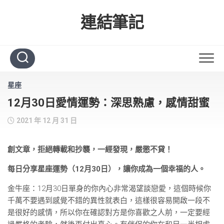
Skip
to
連結筆記
content
星座
12月30日愛情運勢：深思熟慮，感情甜蜜
2021 年 12 月 31 日
創文章，拒絕轉載和抄襲，一經發現，嚴懲不貸！
每日分享星座運勢（12月30日），讓你成為一個幸福的人。
金牛座：12月30日單身的你內心非常渴望談戀愛，這個時候你
千萬不要遇到感覺不錯的異性就表白，這樣很容易開啟一段不
是很好的感情，所以你在確認對方是你喜歡之人前，一定要經