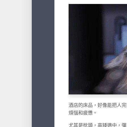
酒店的床品，好像能把人完
煩惱和疲憊。
尤其是枕頭，高矮適中，彈