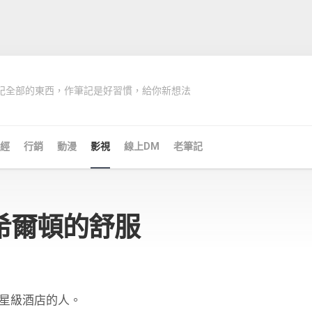
記全部的東西，作筆記是好習慣，給你新想法
經
行銷
動漫
影視
線上DM
老筆記
希爾頓的舒服
星級酒店的人。