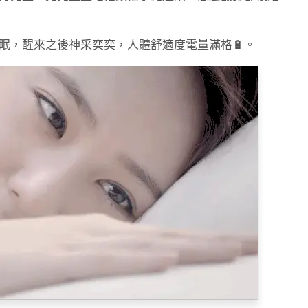
眠，醒來之後神采奕奕，人體舒適度電量滿格🔋。