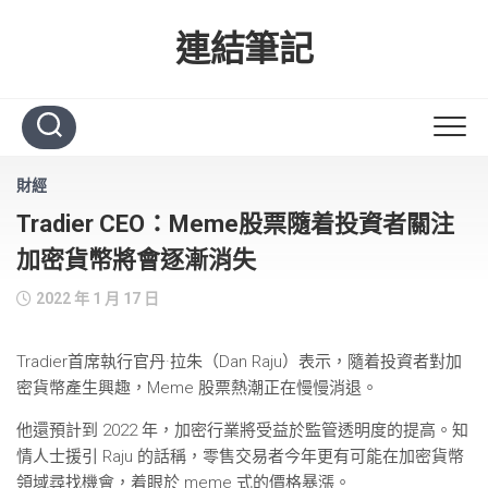
Skip
to
連結筆記
content
財經
Tradier CEO：Meme股票隨着投資者關注
加密貨幣將會逐漸消失
2022 年 1 月 17 日
Tradier首席執行官丹·拉朱（Dan Raju）表示，隨着投資者對加
密貨幣產生興趣，Meme 股票熱潮正在慢慢消退。
他還預計到 2022 年，加密行業將受益於監管透明度的提高。知
情人士援引 Raju 的話稱，零售交易者今年更有可能在加密貨幣
領域尋找機會，着眼於 meme 式的價格暴漲。