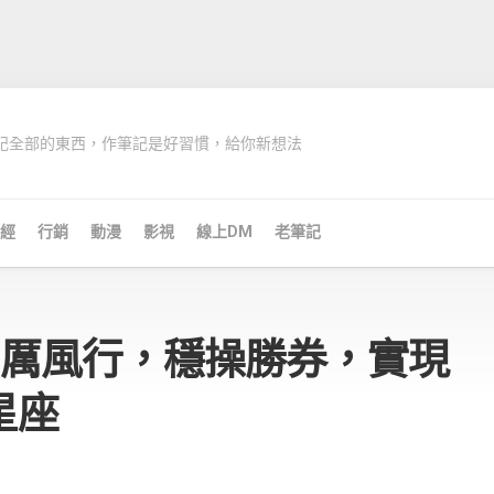
記全部的東西，作筆記是好習慣，給你新想法
經
行銷
動漫
影視
線上DM
老筆記
雷厲風行，穩操勝券，實現
星座