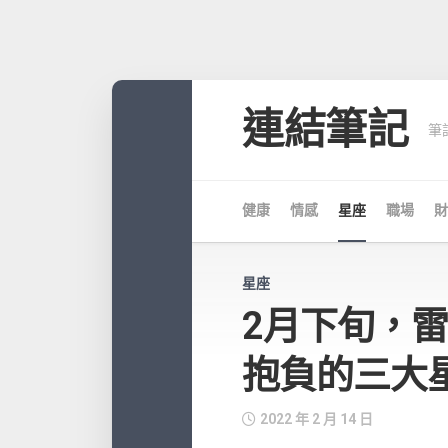
Skip
to
連結筆記
筆
content
健康
情感
星座
職場
財
星座
2月下旬，
抱負的三大
2022 年 2 月 14 日