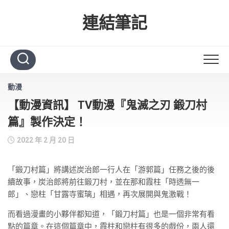
Skip
to
連結筆記
content
動漫
【動漫資訊】 TV動漫『鬼滅之刃 鍛刀村
篇』製作決定！
2022 年 2 月 20 日
「鍛刀村篇」將講述炭治郎一行人在「游郭篇」任務之後的後
續故事，炭治郎將前往鍛刀村，並在那和霞柱「時透無一
郎」、戀柱「甘露寺蜜璃」相遇，再次展開與鬼激戰！
而看過漫畫的小夥伴都知道，「鍛刀村篇」也是一個非常有看
點的篇章。在這個篇章中，霞柱和戀柱有很多的戲份，兩人還