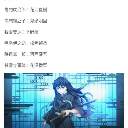
竈門炭治郎：花江夏樹
竈門禰豆子：鬼頭明里
我妻善逸：下野紘
嘴平伊之助：松岡禎丞
時透無一郎：河西健吾
甘露寺蜜璃：花澤香菜