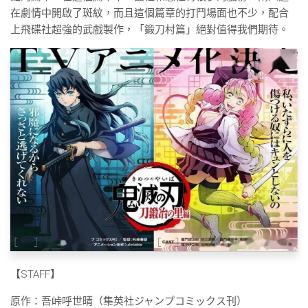
在劇情中開啟了斑紋，而且這個篇章的打鬥場面也不少，配合
上飛碟社超強的武戲製作，「鍛刀村篇」絕對值得我們期待。
【STAFF】
原作：吾峠呼世晴（集英社ジャンプコミックス刊）