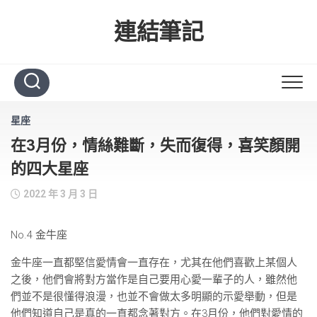
Skip
to
連結筆記
content
星座
在3月份，情絲難斷，失而復得，喜笑顏開
的四大星座
2022 年 3 月 3 日
No.4 金牛座
金牛座一直都堅信愛情會一直存在，尤其在他們喜歡上某個人
之後，他們會將對方當作是自己要用心愛一輩子的人，雖然他
們並不是很懂得浪漫，也並不會做太多明顯的示愛舉動，但是
他們知道自己是真的一直都念著對方。在3月份，他們對愛情的