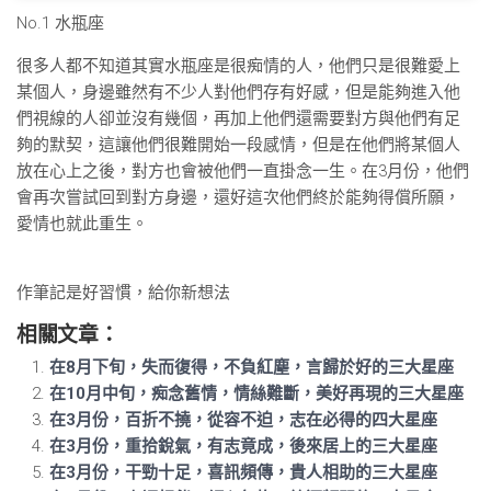
No.1 水瓶座
很多人都不知道其實水瓶座是很痴情的人，他們只是很難愛上
某個人，身邊雖然有不少人對他們存有好感，但是能夠進入他
們視線的人卻並沒有幾個，再加上他們還需要對方與他們有足
夠的默契，這讓他們很難開始一段感情，但是在他們將某個人
放在心上之後，對方也會被他們一直掛念一生。在3月份，他們
會再次嘗試回到對方身邊，還好這次他們終於能夠得償所願，
愛情也就此重生。
作筆記是好習慣，給你新想法
相關文章：
在8月下旬，失而復得，不負紅塵，言歸於好的三大星座
在10月中旬，痴念舊情，情絲難斷，美好再現的三大星座
在3月份，百折不撓，從容不迫，志在必得的四大星座
在3月份，重拾銳氣，有志竟成，後來居上的三大星座
在3月份，干勁十足，喜訊頻傳，貴人相助的三大星座