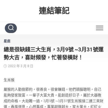
Skip
to
連結筆記
content
星座
總是很缺錢三大生肖，3月9號 ~3月31號運
勢大吉，喜財頻發，忙著發橫財！
2022 年 3 月 8 日
生肖猴
屬猴的人勤儉節約，很善良，很會賺錢，他們頭腦聰明，自己
能夠發家致富，一輩子大富大貴，能創造好日子，屬於大器晚
成的命格，大劫難一過，3月9號 ~3月31號生肖猴接二連三來財
運，春風得意，心想事成，事業越做越大，家大業大，紅紅火