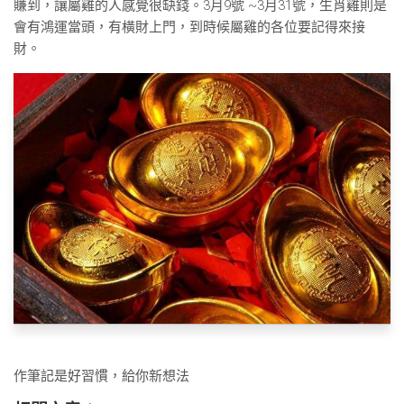
賺到，讓屬雞的人感覺很缺錢。3月9號 ~3月31號，生肖雞則是
會有鴻運當頭，有橫財上門，到時候屬雞的各位要記得來接
財。
作筆記是好習慣，給你新想法