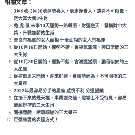
相關文章：
3月9號-3月30號運勢喜人，處處逢貴人，錢途不可限量，
定大富大貴3生肖
兔.虎.鼠 未來10天運勢一路飆漲，財運逆天，發橫財中大
獎，升職加薪的生肖
善良有福氣的女人面相 什麼面相的女人有福運
從10月18日開始，運勢不錯，會福氣滿滿，笑口常開的三
大生肖
從10月30日開始，運勢不錯，會鴻運當頭，鵬程似錦的三
大星座
從這個周末開始，迎來好運，會順勢而為，不可阻擋的三
大星座
2022年最容易分手的星座 感情不利 分道揚鑣
在接下來的幾天裡，事業運欠佳，職場上不受待見，容易
遭到排擠的三大生肖
隨機應變，諸事順遂的三大星座
巨蟹座愛的表達方式！