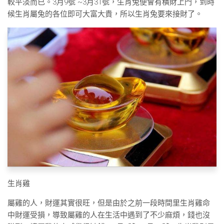
較平淡而已。3月9號 ~3月31號，生肖兔便會有橫財上門，到時
候生肖屬兔的各位即可大富大貴，所以生肖兔要來接財了。
生肖雞
屬雞的人，財運其實很旺，但是由於之前一段時間里生肖雞命
中財運受損，導致屬雞的人在生活中遇到了不少麻煩，錢也沒