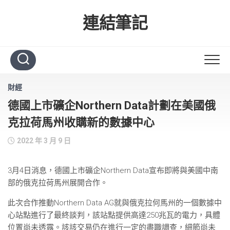
Skip
to
連結筆記
content
財經
德國上市礦企Northern Data計劃在美國俄
克拉荷馬州收購新的數據中心
2022 年 3 月 9 日
3月4日消息，德國上市礦企Northern Data宣布即將與美國中南
部的俄克拉荷馬州展開合作。
此次合作推動Northern Data AG就與俄克拉何馬州的一個數據中
心站點進行了最終談判，該站點提供高達250兆瓦的電力，具體
位置尚未透露。該該交易仍在進行一定的盡職調查，細節尚未