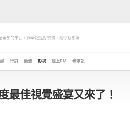
記全部的東西，作筆記是好習慣，給你新想法
經
行銷
動漫
影視
線上DM
老筆記
年度最佳視覺盛宴又來了！