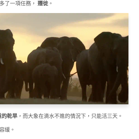
又多了一項任務，
遷徙
。
重的乾旱
，而大象在滴水不進的情況下，只能活三天。
容緩。