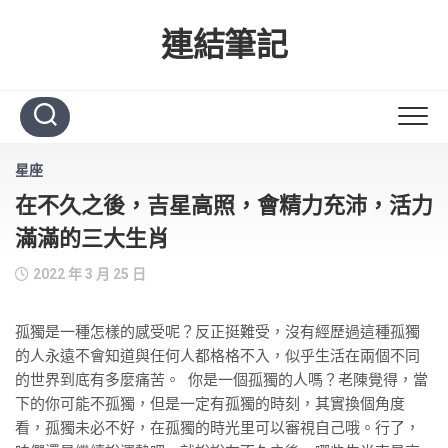
Skip
to
連結筆記
content
星座
在不久之後，吉星高照，會精力充沛，活力
滿滿的三大生肖
2022 年 3 月 25 日
孤獨是一種怎樣的感受呢？反正挺難受，沒有經歷過這種孤獨
的人永遠不會知道與任何人都格格不入，似乎生活在兩個不同
的世界到底有多麼痛苦。 你是一個孤獨的人嗎？老陳覺得，當
下的你可能不孤獨，但是一定有孤獨的時刻，其實換個角度
看，孤獨未必不好，在孤獨的時光里可以審視自己哦。行了，