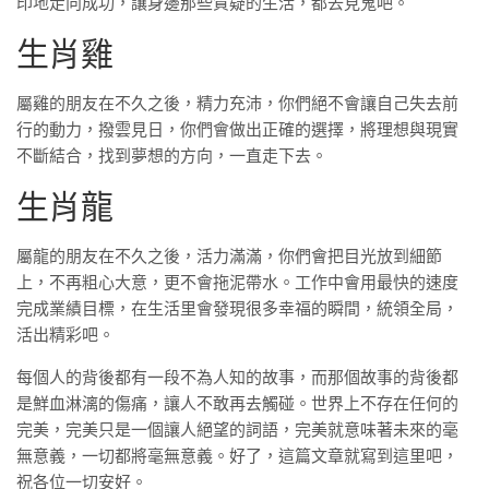
印地走向成功，讓身邊那些質疑的生活，都去見鬼吧。
生肖雞
屬雞的朋友在不久之後，精力充沛，你們絕不會讓自己失去前
行的動力，撥雲見日，你們會做出正確的選擇，將理想與現實
不斷結合，找到夢想的方向，一直走下去。
生肖龍
屬龍的朋友在不久之後，活力滿滿，你們會把目光放到細節
上，不再粗心大意，更不會拖泥帶水。工作中會用最快的速度
完成業績目標，在生活里會發現很多幸福的瞬間，統領全局，
活出精彩吧。
每個人的背後都有一段不為人知的故事，而那個故事的背後都
是鮮血淋漓的傷痛，讓人不敢再去觸碰。世界上不存在任何的
完美，完美只是一個讓人絕望的詞語，完美就意味著未來的毫
無意義，一切都將毫無意義。好了，這篇文章就寫到這里吧，
祝各位一切安好。