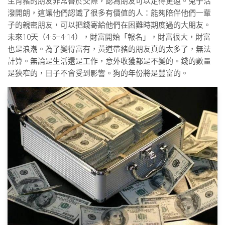
生肖豬的朋友非常善於交際，認為朋友可以走得更遠。兔子活
潑開朗，這讓他們認識了很多有價值的人：能夠陪伴他們一輩
子的親密朋友，可以把錢寄給他們在困難時期度過的大朋友。
未來10天（4·5–4·14），財富開始「報名」，財富很大，財富
也是浪潮。為了變得富有，黃道帶豬的朋友真的太多了，無法
計算。無論是生活還是工作，意外收獲都是不變的。錢的數量
是狹窄的，日子不會受到影響。狗的年份將是豐富的。