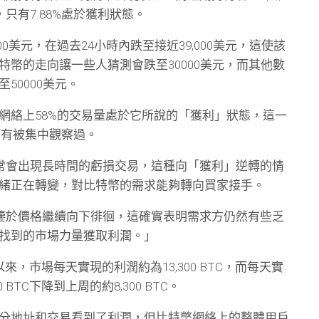
只有7.88%處於獲利狀態。
00美元，在過去24小時內跌至接近39,000美元，這使該
特幣的走向讓一些人猜測會跌至30000美元，而其他數
50000美元。
網絡上58%的交易量處於它所說的「獲利」狀態，這一
就沒有被集中觀察過。
熊市通常會出現長時間的虧損交易，這種向「獲利」逆轉的情
緒正在轉變，對比特幣的需求能夠轉向買家接手。
道，「鑒於價格繼續向下徘徊，這確實表明需求方仍然有些乏
找到的市場力量獲取利潤。」
來，市場每天實現的利潤約為13,300 BTC，而每天實
 BTC下降到上周的約8,300 BTC。
分地址和交易看到了利潤，但比特幣網絡上的整體用戶