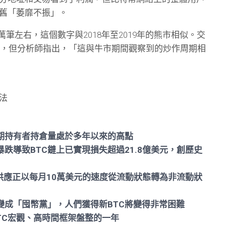
舊「萎靡不振」。
萬筆左右，這個數字與2018年至2019年的熊市相似。交
攀升，但分析師指出，「這與牛市期間觀察到的炒作周期相
法
幣長期持有者持倉量處於多年以來的高點
市場暴跌導致BTC鏈上已實現損失超過21.8億美元，創歷史
特幣的供應正以每月10萬美元的速度從流動狀態轉為非流動狀
礦工變成「囤幣黨」，人們獲得新BTC將變得非常困難
1年BTC宏觀、高時間框架盤整的一年