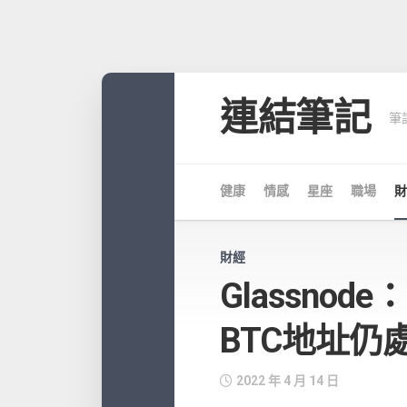
Skip
to
連結筆記
筆
content
健康
情感
星座
職場
財
財經
Glassno
BTC地址仍
2022 年 4 月 14 日