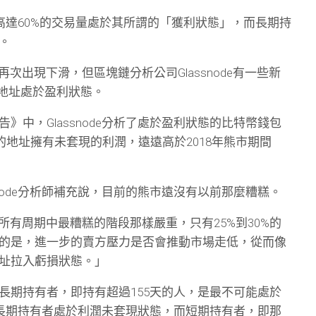
顯示，高達60%的交易量處於其所謂的「獲利狀態」，而長期持
。
再次出現下滑，但區塊鏈分析公司Glassnode有一些新
幣地址處於盈利狀態。
》中，Glassnode分析了處於盈利狀態的比特幣錢包
%的地址擁有未套現的利潤，遠遠高於2018年熊市期間
snode分析師補充說，目前的熊市遠沒有以前那麼糟糕。
有周期中最糟糕的階段那樣嚴重，只有25%到30%的
的是，進一步的賣方壓力是否會推動市場走低，從而像
址拉入虧損狀態。」
長期持有者，即持有超過155天的人，是最不可能處於
%的長期持有者處於利潤未套現狀態，而短期持有者，即那