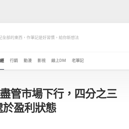
記全部的東西，作筆記是好習慣，給你新想法
經
行銷
動漫
影視
線上DM
老筆記
de：盡管市場下行，四分之三
處於盈利狀態