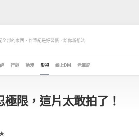
記全部的東西，作筆記是好習慣，給你新想法
經
行銷
動漫
影視
線上DM
老筆記
忍極限，這片太敢拍了！
 ★