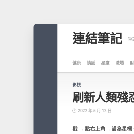
Skip
to
連結筆記
筆
content
健康
情感
星座
職場
財
影視
刷新人類殘
2022 年 5 月 12 日
戳 → 點右上角 →設為星標