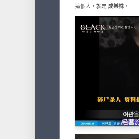
這個人，就是
成樂株
。