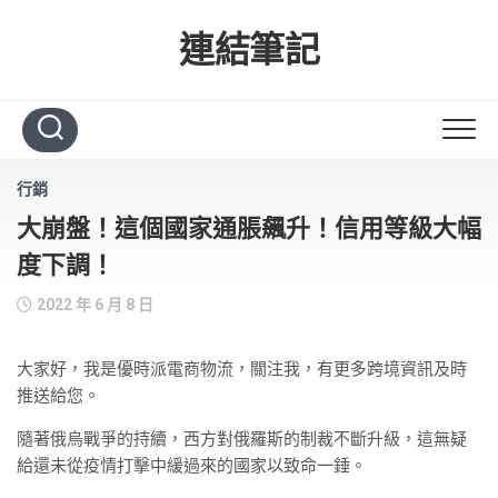
Skip
to
連結筆記
content
行銷
大崩盤！這個國家通脹飆升！信用等級大幅
度下調！
2022 年 6 月 8 日
大家好，我是優時派電商物流，關注我，有更多跨境資訊及時
推送給您。
隨著俄烏戰爭的持續，西方對俄羅斯的制裁不斷升級，這無疑
給還未從疫情打擊中緩過來的國家以致命一錘。