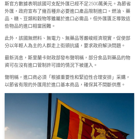
斯官方數據表明該國可支配外匯已經不足2500萬美元。為節省
外匯，政府宣布了幾百種非必要進口產品限制進口。燃油、藥
品、糖、豆類和穀物等雖屬於進口必需品，但外匯匱乏導致這
些物品的進口相當困難。
此外，該國無燃料、無電力、無藥品等嚴峻經濟現實，促使部
分以年輕人為主的人群走上街頭抗議，要求政府解決問題。
最新消息，斯里蘭卡財政部發布聲明稱，部分食品到藥品的物
資可在沒有進口管制許可證的情況下被運入。
聲明稱，進口商必須「根據重要性和緊迫性合理安排」采購，
以節省有限的外匯用於進口基本商品，確保其不間斷供應。