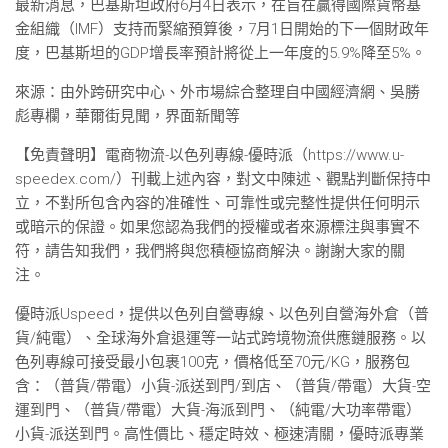
最新消息，巴基斯坦政府6月4日表示，在旨在贏得國際貨幣基
金組織（IMF）支持而緊縮預算後，7月1日開始的下一個財政年
度，巴基斯坦的GDP增長率預計將從上一年度的5.9%降至5%。
來源：由外跨研究中心、外市場綜合整理自中國經濟網、吳勝
彪專欄，華爾街見聞，界面新聞等
【免責聲明】電商物流-以色列專線-優時派（https://www.u-
speedex.com/）刊載上述內容，對文中陳述、觀點判斷保持中
立，不對所包含內容的准確性、可靠性或完整性提供任何明示
或暗示的保證。如果您認為我們的授權或者來源標注與事實不
符，請告知我們，我們將與您積極協商解決。謝謝大家的關
注。
優時派Uspeed，提供以色列自營專線、以色列自營海外倉（普
貨/純電）、全球海外倉退運等一站式跨境物流供應鏈服務。以
色列專線可接受最小包裹100克，價格低至70元/KG，服務包
含：（普貨/帶電）小貨-派送到門/到店、（普貨/帶電）大貨-空
運到門、（普貨/帶電）大貨-海派到門、（純電/大功率帶電）
小貨-派送到門。高性價比、穩定時效、極速清關，優時派專業