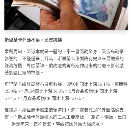
斯里蘭卡外匯不足，民眾抗議
眾所周知，全球本就是一體的，牽一發而動全身。受俄烏戰爭
影響的，不僅僅是土耳其。斯里蘭卡正面臨有史以來最嚴重的
經濟危機。外匯緊缺、債務違約等所延伸出來的問題不斷刺激
著該國民眾的神經。
斯里蘭卡統計局發布最新數據，5月CPI同比上漲39.1％，預期漲
35.0％，4月CPI同比上漲29.8%。5月食品板塊CPI同比上漲
57.4%，4月食品板塊CPI同比上漲46.6%。
要知道，斯里蘭卡嚴重依賴進口，進口需要充足的外匯儲備支
撐，而斯里蘭卡外匯收入的三大主要來源——旅遊、僑匯、出口
——近幾年來一直不景氣，導致該國外匯大幅縮水。