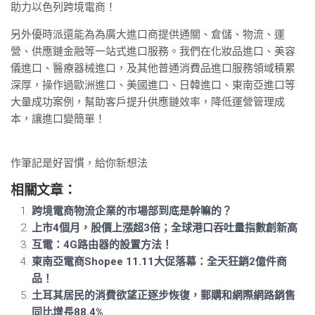
助力以色列跨境電商！
另外優時派還能為為廣大進口商提供通關、倉儲、物流、運
營、供應鏈金融等一站式進口服務。我們在化妝品進口、美容
儀進口、醫療器械進口，及其他普通消費品進口服務領域積累
深厚，操作過歐洲進口、美國進口、日韓進口、東南亞進口等
大量成功案例，幫助客戶提升供應鏈效率，降低運營管理成
本，讓進口變簡單！
作筆記是好習慣，給你新想法
相關文章：
跨境電商物流企業的市場部到底是幹嘛的？
上市4個月，股價上漲超3倍；全球港口吞吐量指數創新高
互電：4G路由器的設置方法！
東南亞電商Shopee 11.11大促落幕：全天狂銷2億件商
品！
土耳其居民的消費欲望正逐步恢復，郵購和網際網路銷售
同比增長88.4%