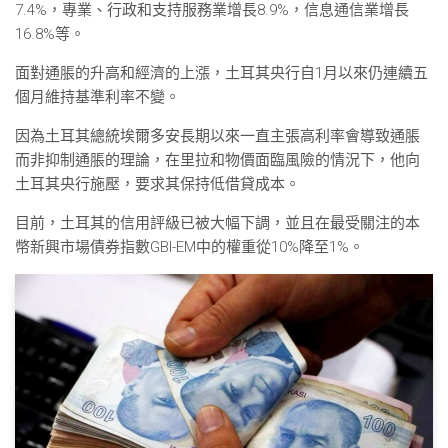
7.4%，專業、行政和支持服務業增長8.9%，信息通信業增長
16.8%等。
面對通脹的升高和經濟的上漲，土耳其央行自1月以來仍連續五
個月維持基準利率不變。
因為土耳其總統埃爾多安長期以來一直主張高利率會導致通脹
而非抑制通脹的理論，在里拉和物價面臨風險的情況下，他向
土耳其央行施壓，要求其保持低借貸成本。
目前，土耳其的信用評級已被大幅下調，並且在最受關注的本
幣新興市場債券指數GBI-EM中的權重從10%降至1%。