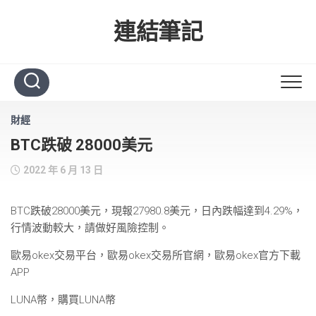
Skip
to
連結筆記
content
財經
BTC跌破 28000美元
2022 年 6 月 13 日
BTC跌破28000美元，現報27980.8美元，日內跌幅達到4.29%，
行情波動較大，請做好風險控制。
歐易okex交易平台，歐易okex交易所官網，歐易okex官方下載
APP
LUNA幣，購買LUNA幣