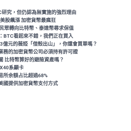
DC研究，但仍認為無實施的強烈理由
：美股飆漲 加密貨幣最瘋狂
，民眾轉向比特幣、泰達幣尋求保值
：BTC看起來不錯，我們正在買入
13億元的薇婭「借殼出山」，你還會買單嗎？
業務的加密貨幣公司必須持有許可證
關 比特幣算好的避險資產嗎？
X40系顯卡
易所余額占比超過68%
美國提供加密貨幣支付方式