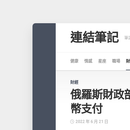
Skip
to
連結筆記
筆
content
健康
情感
星座
職場
財
財經
俄羅斯財政
幣支付
2022 年 6 月 21 日