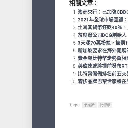
相關文章：
澳洲央行：已加強CB
2021年全球市場回顧
土耳其貨幣狂貶40％
灰度母公司DCG創始人
3天漲70萬粉絲，被罰
新加坡要求在海外開展
黃金與比特幣走勢負相
英偉達或將提前發布RT
比特幣儲備排名前五交
奢侈品牌巴黎世家將在
Tags:
俄羅斯
比特幣