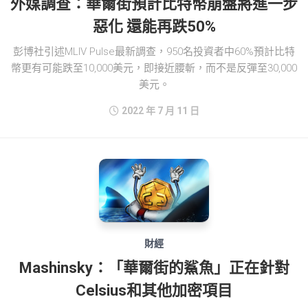
外媒調查：華爾街預計比特幣崩盤將進一步
惡化 還能再跌50%
彭博社引述MLIV Pulse最新調查，950名投資者中60%預計比特
幣更有可能跌至10,000美元，即接近腰斬，而不是反彈至30,000
美元。
2022 年 7 月 11 日
財經
Mashinsky：「華爾街的鯊魚」正在針對
Celsius和其他加密項目