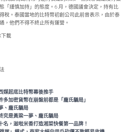
態「謹慎加持」的態度。6 月，德國議會決定，持有比
得稅。泰國當地的比特幣初創公司此前曾表示，由於泰
通，他們不得不終止所有運營。
X下載
法
西媒起底比特幣幕後推手
許多加密貨幣在崩盤前都是「龐氏騙局」
夢、龐氏騙局
終究是黃粱一夢、龐氏騙局
十名，滋啦米香打造湘菜快餐第一品牌！
啟「跳崖」模式，商家大幅向用戶砍價不敢輕易收機