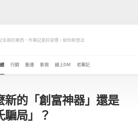
記全部的東西，作筆記是好習慣，給你新想法
經
行銷
動漫
影視
線上DM
老筆記
麼新的「創富神器」還是
氏騙局」？