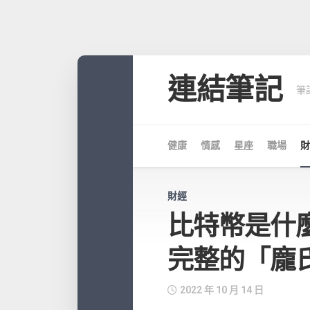
Skip
to
連結筆記
筆
content
健康
情感
星座
職場
財
財經
比特幣是什
完整的「龐
2022 年 10 月 14 日