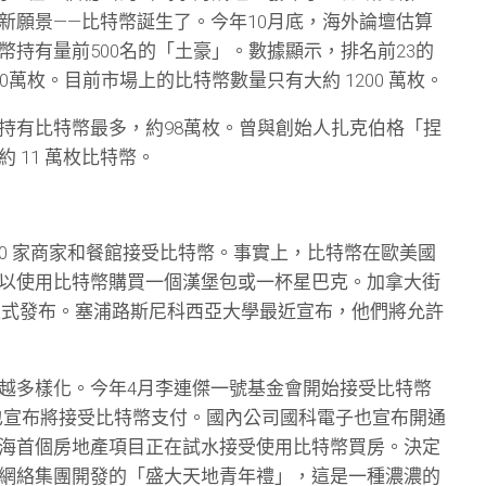
新願景——比特幣誕生了。今年10月底，海外論壇估算
幣持有量前500名的「土豪」。數據顯示，排名前23的
0萬枚。目前市場上的比特幣數量只有大約 1200 萬枚。
持有比特幣最多，約98萬枚。曾與創始人扎克伯格「捏
 11 萬枚比特幣。
500 家商家和餐館接受比特幣。事實上，比特幣在歐美國
以使用比特幣購買一個漢堡包或一杯星巴克。加拿大街
正式發布。塞浦路斯尼科西亞大學最近宣布，他們將允許
越多樣化。今年4月李連傑一號基金會開始接受比特幣
器也宣布將接受比特幣支付。國內公司國科電子也宣布開通
海首個房地產項目正在試水接受使用比特幣買房。決定
網絡集團開發的「盛大天地青年禮」，這是一種濃濃的