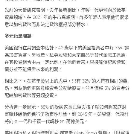
先前的大量研究表明，與年長者相比，年輕一代更傾向於數字
資產領域。在 2021 年的牛市高峰期，許多年輕人表示他們很樂
意以加密貨幣而非法定貨幣獲得部分薪水。
多元化是關鍵
美國銀行在其調查中估計，42 歲以下的美國投資者中有 75% 認
為加密貨幣、房地產、私募股權和大宗商品等替代金融工具應
在其投資組合中占一定比例。在他們看來，只接觸傳統股票和
債券並不能保證未來的利潤。
相比之下，在該年齡以上的人中，只有 32% 的人持有相同的觀
點，因為他們更願意將資金分配給股票，並且僅將 5% 的資金分
配給加密貨幣等另類投資。
分析進一步顯示，68% 的受訪家長已經與孩子就如何將家庭財
富轉移給他們進行了教育性討論。到 2045 年，嬰兒潮一代預計
將向 X 一代和千禧一代轉移 84 萬億美元。
美國銀行私人銀行總裁凱蒂·諾克斯 (Katy Knox) 聲稱，「財富規