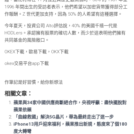
1996 年間出生的受訪者表示，他們希望以加密貨幣獲得部分工
作報酬。Z 世代更加支持，因為 50% 的人希望有這種選擇。
今年夏天，投資公司 Alto評估說，40% 的美國千禧一代是
HODLers。承認擁有股票的確切人數，而少於這表明他們擁有
共同基金的風險敞口。
OKEX下載，歐易下載，OKX下載
okex交易平台app下載
作筆記是好習慣，給你新想法
相關文章：
蘋果與34家中國供應商斷絕合作，央視呼籲：盡快擺脫對
蘋果依賴
「曲線救國」解決5G晶片，華為最終走出了這一步
iPhone13用戶迎來福利，蘋果推出新規，態度來了個180
度大轉彎