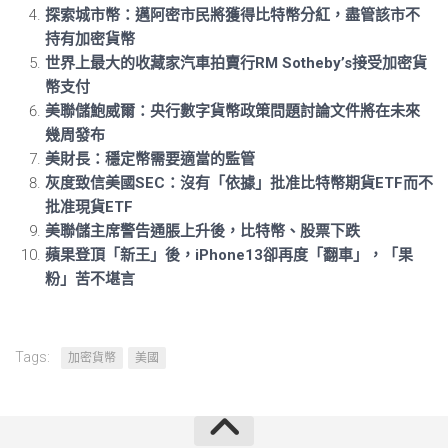
探索城市幣：邁阿密市民將獲得比特幣分紅，盡管該市不
持有加密貨幣
世界上最大的收藏家汽車拍賣行RM Sotheby’s接受加密貨
幣支付
美聯儲鮑威爾：央行數字貨幣政策問題討論文件將在未來
幾周發布
美財長：穩定幣需要適當的監管
灰度致信美國SEC：沒有「依據」批准比特幣期貨ETF而不
批准現貨ETF
美聯儲主席警告通脹上升後，比特幣、股票下跌
蘋果登頂「新王」後，iPhone13卻再度「翻車」，「果
粉」苦不堪言
Tags:
加密貨幣
美國