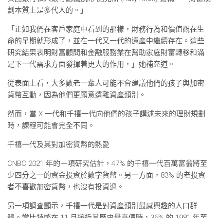
劃本質上是多代人的。」
「正如我們在客戶家庭中看到的那樣，財務行為和價值觀在生
命的早期就形成了，並在一代又一代的遺產中繼續存在。這些
研究結果表明財富顧問和金融服務業在幫助家庭財富轉移和滿
足下一代需求方面發揮着更大的作用，」她補充道。
從表面上看，大多數老一輩人可能不會建議他們的孩子與加密
貨幣互動，因為他們更願意遠離資產類別。
然而，當 X 一代和千禧一代向他們的孩子講述未來的理財規劃
時，課程可能會完全不同。
千禧一代及其對加密貨幣的熱愛
CNBC 2021 年的一項研究估計，47% 的千禧一代百萬富翁將至
少四分之一的資金投資於數字貨幣。另一方面，83% 的老投資
者不喜歡加密貨幣，也沒有投資過。
另一項調查顯示，千禧一代是對資產類別最感興趣的人口群
體。當比特幣在 11 月接近其歷史最高價時，36% 的 1981 年至