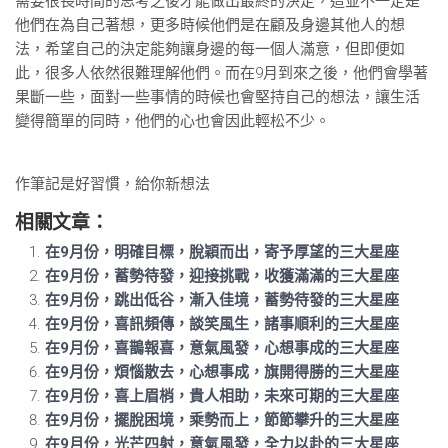
需要很長時間的思考之後才能做出最終的決定，這並不一定是
他們在為自己著想，更多時候他們是在顧及身邊其他人的想
法，希望自己的決定能夠讓身邊的每一個人滿意，但即便如
此，很多人依然很難理解他們。而在9月到來之後，他們會學著
果斷一些，面對一些事情的時候也會堅持自己的想法，讓生活
變得簡單的同時，他們的心也會因此輕松不少。
作筆記是好習慣，給你新想法
相關文章：
在9月份，明確目標，脫穎而出，寄予厚望的三大星座
在9月份，蓄勢待發，迎接挑戰，收獲滿滿的三大星座
在9月份，​跳出低谷，漸入佳境，蓄勢待發的三大星座
在9月份，喜訊頻傳，談笑風生，諸事順利的三大星座
在9月份，喜鵲報喜，意氣風發，心想事成的三大星座
在9月份，​煩惱散去，心想事成，旗開得勝的三大星座
在9月份，喜上眉梢，貴人相助，未來可期的三大星座
在9月份，擺脫困境，乘勢而上，節節攀升的三大星座
在9月份，光芒四射，意氣風發，全力以赴的三大星座