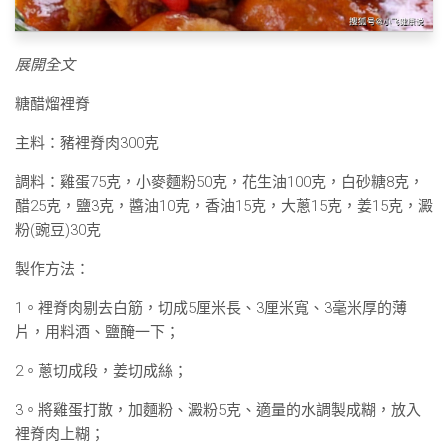
展開全文
糖醋熘裡脊
主料：豬裡脊肉300克
調料：雞蛋75克，小麥麵粉50克，花生油100克，白砂糖8克，
醋25克，鹽3克，醬油10克，香油15克，大蔥15克，姜15克，澱
粉(豌豆)30克
製作方法：
1。裡脊肉剔去白筋，切成5厘米長、3厘米寬、3毫米厚的薄
片，用料酒、鹽醃一下；
2。蔥切成段，姜切成絲；
3。將雞蛋打散，加麵粉、澱粉5克、適量的水調製成糊，放入
裡脊肉上糊；