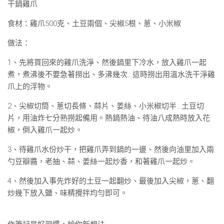
干鍋雞爪
食材：雞爪500克、土豆兩個、尖椒5根、蔥、小米椒
做法：
1、先將買回來的雞爪洗淨、然後鍋里下冷水，放入雞爪一起
煮，煮沸後不要急著撈出、多沸幾次…這時撈出用溫水洗干淨雞
爪上的浮物。
2、尖椒切筒、蔥切長條、蒜片、姜絲、小米椒切半…土豆切
片，用油炸七分熟撈起備用。熱鍋熱油、待油八成熱時放入花
椒，倒入雞爪一起炒。
3、待雞爪水份炒干，把雞爪弄到鍋的一邊、然後向油里加入兩
勺豆瓣醬，老抽、蒜、姜絲一起炒香，和著雞爪一起炒。
4、然後加入事先炸好的土豆一起翻炒、最後加入尖椒，蔥、翻
炒幾下放入鹽、味精攪拌均勻即可。