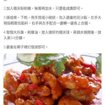
2.加入糯米粉和糖，無需再加水，只要能成團即可。
3.搓成條，下劑，用手捏成小碗狀，包入適量的豆沙餡，左手大
拇指輕壓住餡料，右手與左手配合一邊轉一邊各上合攏。
4.取個大托盤，刷層油，放入做好的糯米球，蒸鍋水燒開後，放
入蒸5-6分鍾。
5.最後在椰子裡打個滾即可。