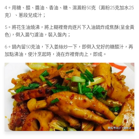
4。用糖、醋、醬油、香油、糖、濕澱粉50克（澱粉25克加水25
克）、蔥段兌成汁；
5。將花生油燒沸，將上糊裡脊肉逐片下入油鍋炸成焦酥(呈金黃
色)，倒入漏勺濾油，裝入盤內；
6。鍋內留50克油，下入姜絲炒一下，即倒入兌好的糖醋汁，再
加點沸油，使汁烹起時，澆在炸裡脊肉上，即成。