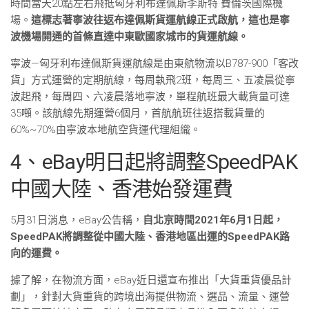
時間當天20點左右飛抵匈牙利布達佩斯李斯特·費倫茨國際機
場。
這標志著寧波往返布達佩斯貨運航線正式啟航，這也是寧
波機場開通的首條直達中東歐國家城市的貨運航線。
寧波—匈牙利布達佩斯貨運航線是由東航物流以B787-900「客改
貨」方式運營的定期航線，每周執飛2班，每周三、五凌晨從寧
波起飛，每周四、六凌晨落地寧波，單程航班最大載貨量可達
35噸。該航線先期運營6個月，首航航班往返搭載貨量的
60%~70%由寧波本地航空貨運代理組織。
4、eBay明日起將調整SpeedPAK
中國大陸、香港始發運費
5月31日消息，eBay公告稱，
自北京時間2021年6月1日起，
SpeedPAK將調整從中國大陸、香港地區出運的SpeedPAK路
向的運費。
據了解，在物流方面，eBay近日還宣布推出「大貨重貨優品計
劃」，針對大貨重貨的跨境出海提供物流、選品、流量、運營