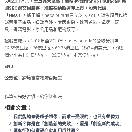
5月28日消息，
土耳其大型電子商務購物網站hepsiburada向美
國SEC遞交招股書，准備在納斯達克上市，股票代碼
「HBX」。
據了解，hepsiburada建立於1998年，銷售類目包括
消費電子產品、運動戶外、家居廚房、珠寶首飾、母嬰、玩
具、書籍電影、辦公用品和寵物類等。
招股書顯示，2018年至2020年，hepsiburada的營收分別為
19.55億里拉、26億里拉、63.76億里拉（約7.4億美元），淨虧
潤分別為1.61億里拉、1.32億里拉、4.75億里拉。
END
公眾號：跨境電商物流百曉生
作筆記是好習慣，給你新想法
相關文章：
我們能夠做得超乎想像，而唯一受限的，也只有想像力
創新？你是在「創造新的失敗」，還是「創造新的成功」
匯客街如何實現商家和用戶共贏？