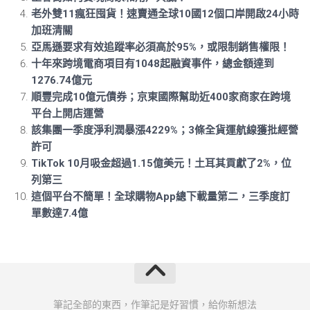
老外雙11瘋狂囤貨！速賣通全球10國12個口岸開啟24小時
加班清關
亞馬遜要求有效追蹤率必須高於95%，或限制銷售權限！
十年來跨境電商項目有1048起融資事件，總金額達到
1276.74億元
順豐完成10億元債券；京東國際幫助近400家商家在跨境
平台上開店運營
該集團一季度淨利潤暴漲4229%；3條全貨運航線獲批經營
許可
TikTok 10月吸金超過1.15億美元！土耳其貢獻了2%，位
列第三
這個平台不簡單！全球購物App總下載量第二，三季度訂
單數達7.4億
筆記全部的東西，作筆記是好習慣，給你新想法