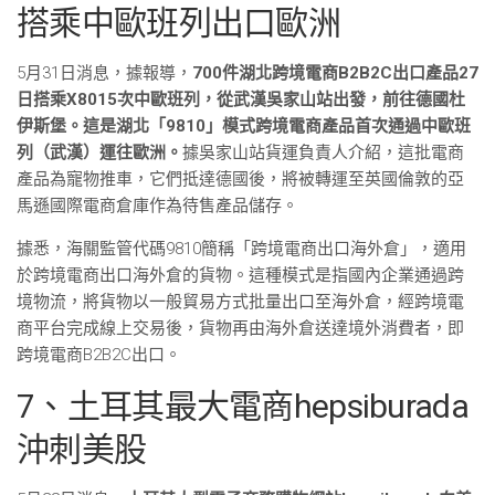
搭乘中歐班列出口歐洲
5月31日消息，據報導，
700件湖北跨境電商B2B2C出口產品27
日搭乘X8015次中歐班列，從武漢吳家山站出發，前往德國杜
伊斯堡。這是湖北「9810」模式跨境電商產品首次通過中歐班
列（武漢）運往歐洲。
據吳家山站貨運負責人介紹，這批電商
產品為寵物推車，它們抵達德國後，將被轉運至英國倫敦的亞
馬遜國際電商倉庫作為待售產品儲存。
據悉，海關監管代碼9810簡稱「跨境電商出口海外倉」，適用
於跨境電商出口海外倉的貨物。這種模式是指國內企業通過跨
境物流，將貨物以一般貿易方式批量出口至海外倉，經跨境電
商平台完成線上交易後，貨物再由海外倉送達境外消費者，即
跨境電商B2B2C出口。
7、土耳其最大電商hepsiburada
沖刺美股