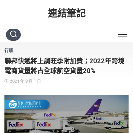
Skip
to
連結筆記
content
行銷
聯邦快遞將上調旺季附加費；2022年跨境
電商貨量將占全球航空貨量20%
2021 年 8 月 1 日