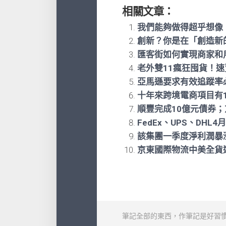
相關文章：
我們能夠做得超乎想像
創新？你是在「創造新
匯客街如何實現商家和
老外雙11瘋狂囤貨！速
亞馬遜要求有效追蹤率
十年來跨境電商項目有10
順豐完成10億元債券；
FedEx、UPS、DH
該集團一季度淨利潤暴漲
京東國際物流中美全貨
筆記全部的東西，作筆記是好習