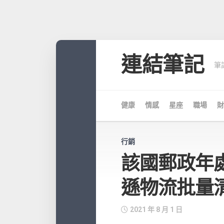
Skip
to
連結筆記
筆
content
健康
情感
星座
職場
財
行銷
該國郵政年處
遜物流批量
2021 年 8 月 1 日