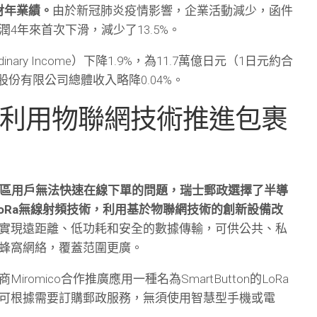
0財年業績。
由於新冠肺炎疫情影響，企業活動減少，函件
4年來首次下滑，減少了13.5%。
ary Income）下降1.9%，為11.7萬億日元（1日元約合
股份有限公司總體收入略降0.04%。
政利用物聯網技術推進包裹
」
區用戶無法快速在線下單的問題，瑞士郵政選擇了半導
的LoRa無線射頻技術，利用基於物聯網技術的創新設備改
實現遠距離、低功耗和安全的數據傳輸，可供公共、私
蜂窩網絡，覆蓋范圍更廣。
romico合作推廣應用一種名為SmartButton的LoRa
可根據需要訂購郵政服務，無須使用智慧型手機或電