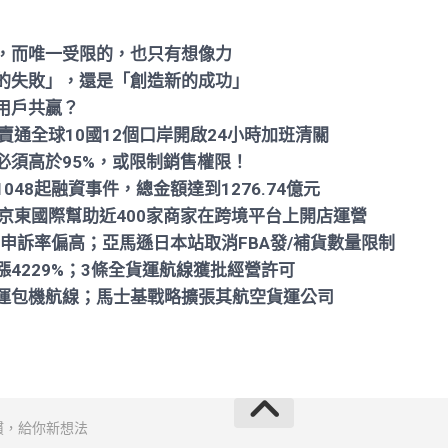
，而唯一受限的，也只有想像力
的失敗」，還是「創造新的成功」
用戶共贏？
賣通全球10國12個口岸開啟24小時加班清關
必須高於95%，或限制銷售權限！
48起融資事件，總金額達到1276.74億元
京東國際幫助近400家商家在跨境平台上開店運營
L4月申訴率偏高；亞馬遜日本站取消FBA發/補貨數量限制
4229%；3條全貨運航線獲批經營許可
運包機航線；馬士基戰略擴張其航空貨運公司
慣，給你新想法