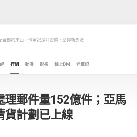
記全部的東西，作筆記是好習慣，給你新想法
經
行銷
動漫
影視
線上DM
老筆記
理郵件量152億件；亞馬
清貨計劃已上線