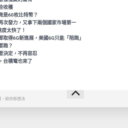
些收穫
竟是60枚比特幣？
再次發力，又拿下兩個國家市場第一
為速度太快了！
郵取得6G新進展，美國6G只能「陪跑」
要跑？
要決定，不再容忍
，台積電也來了
慣，給你新想法