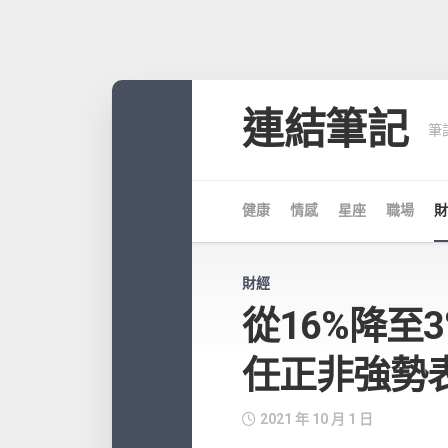
Skip
to
連結筆記
筆
content
健康
情感
星座
職場
財
財經
從16%降至
任正非強勢
2021 年 10 月 1 日