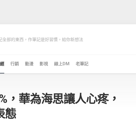
記全部的東西，作筆記是好習慣，給你新想法
經
行銷
動漫
影視
線上DM
老筆記
3%，華為海思讓人心疼，
表態