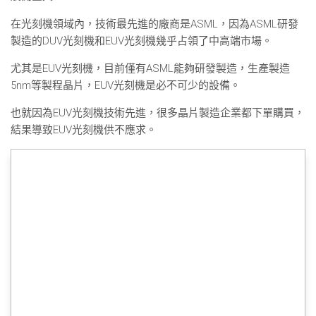
在光刻機領域內，技術最先進的廠商是ASML，因為ASML研發
製造的DUV光刻機和EUV光刻機幾乎占領了中高端市場。
尤其是EUV光刻機，目前僅有ASML能夠研發製造，生產製造
5nm等製程晶片，EUV光刻機是必不可少的設備。
也就因為EUV光刻機技術先進，很多晶片製造企業都下單購買，
結果導致EUV光刻機供不應求。