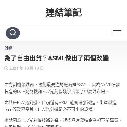
Skip
to
連結筆記
content
財經
為了自由出貨？ASML做出了兩個改變
2021 年 10 月 13 日
在光刻機領域內，技術最先進的廠商是ASML，因為ASML研發
製造的DUV光刻機和EUV光刻機幾乎占領了中高端市場。
尤其是EUV光刻機，目前僅有ASML能夠研發製造，生產製造
5nm等製程晶片，EUV光刻機是必不可少的設備。
也就因為EUV光刻機技術先進，很多晶片製造企業都下單購買，