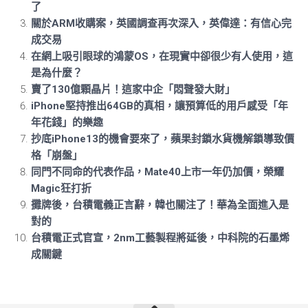
了
關於ARM收購案，英國調查再次深入，英偉達：有信心完
成交易
在網上吸引眼球的鴻蒙OS，在現實中卻很少有人使用，這
是為什麼？
賣了130億顆晶片！這家中企「悶聲發大財」
iPhone堅持推出64GB的真相，讓預算低的用戶感受「年
年花錢」的樂趣
抄底iPhone13的機會要來了，蘋果封鎖水貨機解鎖導致價
格「崩盤」
同門不同命的代表作品，Mate40上市一年仍加價，榮耀
Magic狂打折
攤牌後，台積電義正言辭，韓也關注了！華為全面進入是
對的
台積電正式官宣，2nm工藝製程將延後，中科院的石墨烯
成關鍵