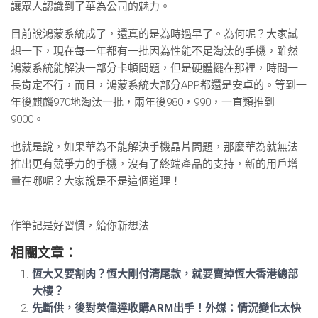
讓眾人認識到了華為公司的魅力。
目前說鴻蒙系統成了，還真的是為時過早了。為何呢？大家試
想一下，現在每一年都有一批因為性能不足淘汰的手機，雖然
鴻蒙系統能解決一部分卡頓問題，但是硬體擺在那裡，時間一
長肯定不行，而且，鴻蒙系統大部分APP都還是安卓的。等到一
年後麒麟970地淘汰一批，兩年後980，990，一直類推到
9000。
也就是說，如果華為不能解決手機晶片問題，那麼華為就無法
推出更有競爭力的手機，沒有了終端產品的支持，新的用戶增
量在哪呢？大家說是不是這個道理！
作筆記是好習慣，給你新想法
相關文章：
恆大又要割肉？恆大剛付清尾款，就要賣掉恆大香港總部
大樓？
先斷供，後對英偉達收購ARM出手！外媒：情況變化太快