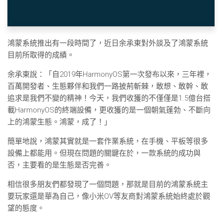
鴻蒙系統推出有一段時間了，近日余承東對外談及了鴻蒙系統
目前所取得的成績。
余承東說：「自2019年HarmonyOS第一次發布以來，三年裡，
百萬開發者、生態夥伴和我們一路披荊斬棘，敢想、敢幹、敢
追求是我們不變的精神！今天，我們收獲的不僅僅是1.5億台搭
載HarmonyOS的終端設備，更收獲的是一個朝氣蓬勃、不斷向
上的鴻蒙生態。鴻蒙，成了！」
簡單地說，鴻蒙其實就是一套作業系統，在手機、平板等很多
設備上都能用。但現在問題的關鍵在於，一款系統的成功與
否，主要看的是生態是否完善。
相信很多朋友們都發現了一個問題，那就是目前的鴻蒙系統主
要玩家還是華為自己，像小米OV等友商對鴻蒙系統始終處於觀
望的態度。