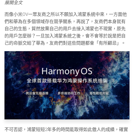
展開全文
而像小米OV一眾友商之所以不願加入鴻蒙系統中來，一方面他
們和華為在多個領域存在競爭關系，再說了，友商們本身就有
自己的生態，貿然放棄自己的用戶去接入鴻蒙也不現實，原先
的用戶怎麼辦？一旦加入鴻蒙系統之後，會不會等於說是把自
己的命脈交給了華為，友商們對這些問題都會「有所顧忌」。
不可否認，鴻蒙短短2年多的時間能取得如此傲人的成績，確實