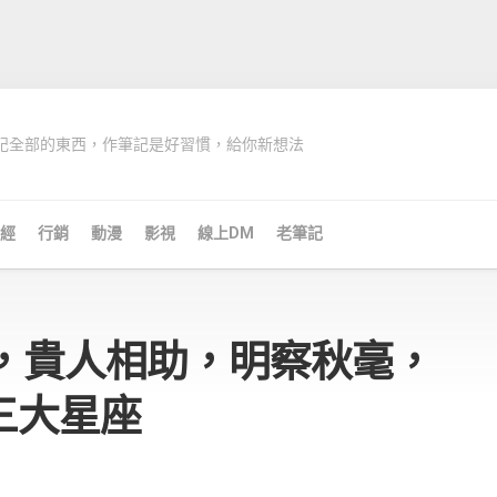
記全部的東西，作筆記是好習慣，給你新想法
經
行銷
動漫
影視
線上DM
老筆記
旬，貴人相助，明察秋毫，
三大星座