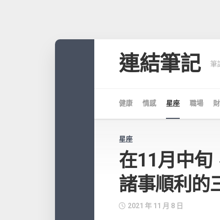
Skip
to
連結筆記
筆
content
健康
情感
星座
職場
財
星座
在11月中
諸事順利的
2021 年 11 月 8 日