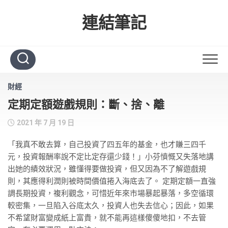
Skip
to
連結筆記
content
財經
定期定額遊戲規則：斷、捨、離
2021 年 7 月 19 日
「我真不敢去算，自己投資了四五年的基金，也才賺三四千
元，投資報酬率說不定比定存還少錢！」小芬憤慨又失落地講
出她的績效狀況，雖懂得要做投資，但又因為不了解遊戲規
則，其應得利潤則被時間價值捲入海底去了。 定期定額一直強
調長期投資，複利觀念，可惜近年來市場暴起暴落，多空循環
較密集，一旦陷入谷底太久，投資人也失去信心；因此，如果
不希望財富變成紙上富貴，就不能再這樣傻傻地扣，不去管