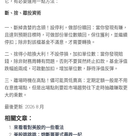
它，有必要運用一點方法：
斷、捨、離投資術
一、斷掉貪婪的念頭！設停利，做部份贖回：當你發現有賺，
且達到預期目標時，可做部份單位數贖回，保住獲利，並繼續
停扣；除非對該檔基金不滿意，才需要轉換。
二、捨得小賠換大利！不設停損，加扣單位數：當你發現賠
錢，除非財務周轉有問題，否則不要貿然終止扣款，基金淨值
跌幅逾兩成，可啟動加扣，增加單位數，靜待淨值反彈。
三、離場時機在高點！儘可能買低賣高：定期定額一般是不用
在意進場點，但是出場點則要趁市場趨勢往下走時抽離賺取更
大的乘數。
最後更新: 2026 8 月
相關文章：
來看看對美股的一些看法
美股跳跳跳：熔斷噩夢式暴跌一記