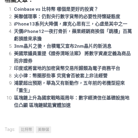
相關文章：
Coinbase vs 比特幣 哪個是更好的投資？
美聯儲理事：仍對央行數字貨幣的必要性持懷疑態度
iPhone13系列大降價，庫克心思有三，心虛是其中之一
天價iPhone12一夜打骨折，蘋果經銷商挨個「跳樓」百萬
虧損誰來承擔
3nm晶片之後，台積電又宣布2nm晶片的新消息
美國眾議員重提《證券清晰法案》 將數字資產定義為商品
而非證券
印度或將當地的加密貨幣交易所歸類為電子商務平台
火小律：幣圈那些事 究竟會否被套上非法經營
鴻蒙超出預期，華為又有新動作，五年前的老機型迎來
「重生」
區塊鏈上升為國家戰略兩周年：數字經濟信任基礎設施地
位凸顯 區塊鏈賦能實體加速
Tags:
比特幣
美聯儲